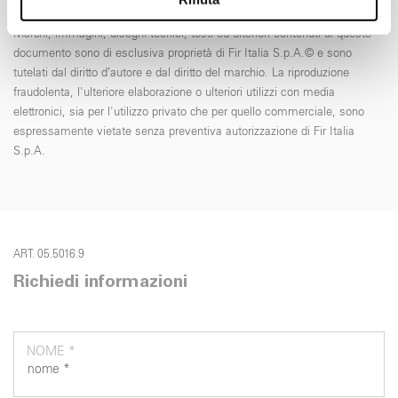
informazioni sul modo in cui utilizza il nostro sito con i
Marchi, immagini, disegni tecnici, testi ed ulteriori contenuti di questo
nostri partner che si occupano di analisi dei dati web,
documento sono di esclusiva proprietà di Fir Italia S.p.A.© e sono
pubblicità e social media, i quali potrebbero combinarle
tutelati dal diritto d’autore e dal diritto del marchio. La riproduzione
con altre informazioni che ha fornito loro o che hanno
fraudolenta, l'ulteriore elaborazione o ulteriori utilizzi con media
raccolto dal suo utilizzo dei loro servizi.
elettronici, sia per l'utilizzo privato che per quello commerciale, sono
espressamente vietate senza preventiva autorizzazione di Fir Italia
S.p.A.
ART. 05.5016.9
Richiedi informazioni
NOME *