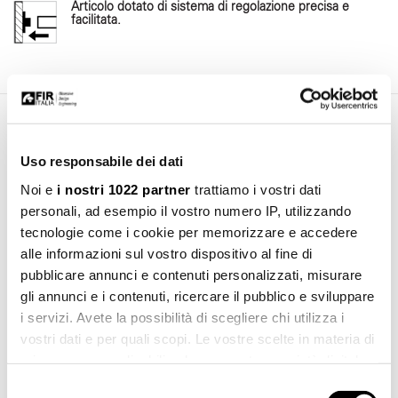
Articolo dotato di sistema di regolazione precisa e
facilitata.
Area Download
Uso responsabile dei dati
Noi e
i nostri 1022 partner
trattiamo i vostri dati
Manuale d'installazione
Scarica
personali, ad esempio il vostro numero IP, utilizzando
pdf 881.21 KB
tecnologie come i cookie per memorizzare e accedere
alle informazioni sul vostro dispositivo al fine di
pubblicare annunci e contenuti personalizzati, misurare
gli annunci e i contenuti, ricercare il pubblico e sviluppare
i servizi. Avete la possibilità di scegliere chi utilizza i
vostri dati e per quali scopi. Le vostre scelte in materia di
privacy sono applicabili solo su questa proprietà digitale
in cui avete effettuato le vostre scelte. È possibile
Selezione