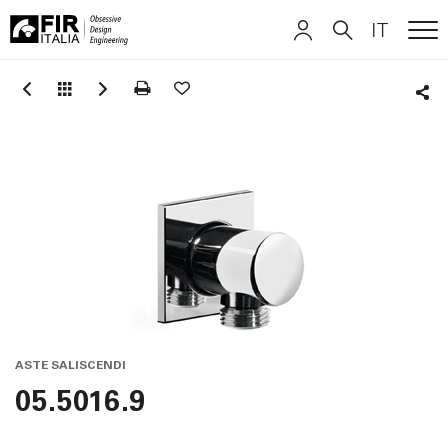
IT
ME
FIR
ITALIANO
ITALIANO
Italia
Sha
ENGLISH
ENGLISH
DEUTSCH
DEUTSCH
ASTE SALISCENDI
05.5016.9