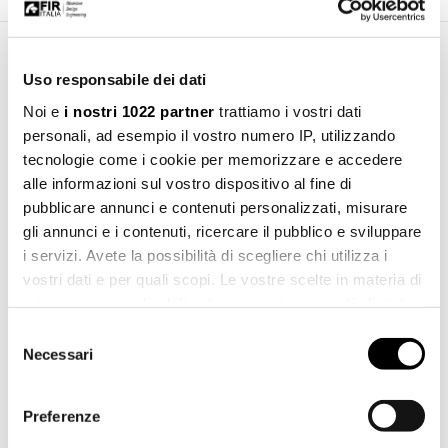
Area Download
Uso responsabile dei dati
Noi e
i nostri 1022 partner
trattiamo i vostri dati
personali, ad esempio il vostro numero IP, utilizzando
Manuale d'installazione
Scarica
tecnologie come i cookie per memorizzare e accedere
pdf 2.53 MB
alle informazioni sul vostro dispositivo al fine di
File 2d dwg
pubblicare annunci e contenuti personalizzati, misurare
Scarica
dwg 555.38 KB
gli annunci e i contenuti, ricercare il pubblico e sviluppare
i servizi. Avete la possibilità di scegliere chi utilizza i
File 3d 3ds
vostri dati e per quali scopi. Le vostre scelte in materia di
Scarica
3ds 380.70 KB
privacy sono applicabili solo su questa proprietà digitale
in cui avete effettuato le vostre scelte. È possibile
Selezione
File 3d stl
modificare o revocare il proprio consenso in qualsiasi
Scarica
Necessari
del
stl 3.18 MB
momento dalla Dichiarazione sui cookie o facendo clic
consenso
sull'icona di attivazione della privacy.
File 3d dwg
Preferenze
Scarica
dwg 657.88 KB
Con il tuo consenso, vorremmo anche: