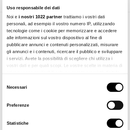
Uso responsabile dei dati
Noi e
i nostri 1022 partner
trattiamo i vostri dati
personali, ad esempio il vostro numero IP, utilizzando
Area Download
tecnologie come i cookie per memorizzare e accedere
alle informazioni sul vostro dispositivo al fine di
pubblicare annunci e contenuti personalizzati, misurare
Manuale d'installazione
Scarica
gli annunci e i contenuti, ricercare il pubblico e sviluppare
pdf 1.33 MB
i servizi. Avete la possibilità di scegliere chi utilizza i
vostri dati e per quali scopi. Le vostre scelte in materia di
File 2d dwg
Scarica
dwg 1.11 MB
privacy sono applicabili solo su questa proprietà digitale
in cui avete effettuato le vostre scelte. È possibile
Selezione
File 3d 3ds
modificare o revocare il proprio consenso in qualsiasi
Necessari
del
Scarica
3ds 843.80 KB
momento dalla Dichiarazione sui cookie o facendo clic
consenso
sull'icona di attivazione della privacy.
File 3d stl
Preferenze
Scarica
stl 5.65 MB
Con il tuo consenso, vorremmo anche:
raccogliere informazioni sulla tua posizione
Statistiche
geografica, con un'approssimazione di qualche