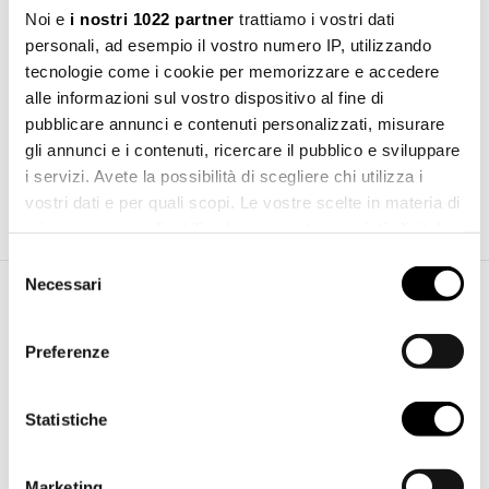
Noi e
i nostri 1022 partner
trattiamo i vostri dati
personali, ad esempio il vostro numero IP, utilizzando
tecnologie come i cookie per memorizzare e accedere
alle informazioni sul vostro dispositivo al fine di
pubblicare annunci e contenuti personalizzati, misurare
gli annunci e i contenuti, ricercare il pubblico e sviluppare
i servizi. Avete la possibilità di scegliere chi utilizza i
Scarica catalogo
vostri dati e per quali scopi. Le vostre scelte in materia di
privacy sono applicabili solo su questa proprietà digitale
in cui avete effettuato le vostre scelte. È possibile
Selezione
modificare o revocare il proprio consenso in qualsiasi
Necessari
del
momento dalla Dichiarazione sui cookie o facendo clic
consenso
Prodotti complementari necessari
sull'icona di attivazione della privacy.
Preferenze
Con il tuo consenso, vorremmo anche:
raccogliere informazioni sulla tua posizione
Statistiche
geografica, con un'approssimazione di qualche
metro,
Marketing