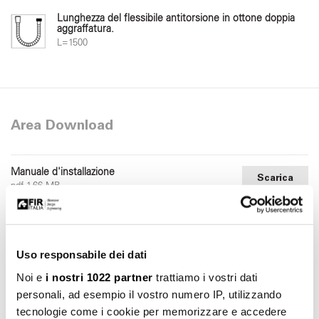
Lunghezza del flessibile antitorsione in ottone doppia
aggraffatura.
L=1500
Area Download
Manuale d'installazione
Scarica
pdf 1.66 MB
Indicazioni per la foratura del piano
Scarica
pdf 63.20 KB
Uso responsabile dei dati
File 2d dwg
Scarica
Noi e
i nostri 1022 partner
trattiamo i vostri dati
dwg 1.06 MB
personali, ad esempio il vostro numero IP, utilizzando
tecnologie come i cookie per memorizzare e accedere
File 3d 3ds