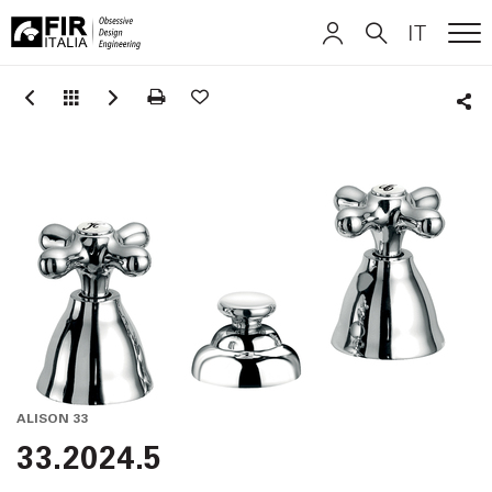
IT
ME
FIR
ITALIANO
ITALIANO
Italia
Sha
ENGLISH
ENGLISH
DEUTSCH
DEUTSCH
ALISON 33
33.2024.5