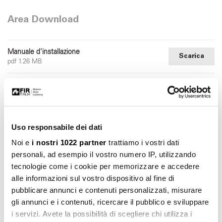
Area Download
Manuale d'installazione
Scarica
pdf 1.26 MB
File 2d dwg
Scarica
dwg 486.69 KB
File 3d 3ds
Scarica
Uso responsabile dei dati
3ds 177.51 KB
Noi e
i nostri 1022 partner
trattiamo i vostri dati
File 3d stl
personali, ad esempio il vostro numero IP, utilizzando
Scarica
stl 1.21 MB
tecnologie come i cookie per memorizzare e accedere
alle informazioni sul vostro dispositivo al fine di
File 3d dwg
Scarica
pubblicare annunci e contenuti personalizzati, misurare
dwg 327.50 KB
gli annunci e i contenuti, ricercare il pubblico e sviluppare
i servizi. Avete la possibilità di scegliere chi utilizza i