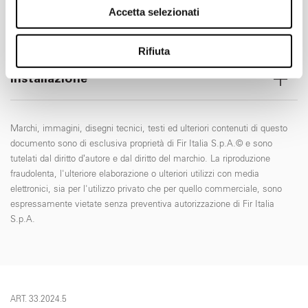
Accetta selezionati
Utilizziamo i cookie per personalizzare contenuti ed
annunci, per fornire funzionalità dei social media e per
Manutenzione
analizzare il nostro traffico. Condividiamo inoltre
Rifiuta
informazioni sul modo in cui utilizza il nostro sito con i
Installazione
nostri partner che si occupano di analisi dei dati web,
pubblicità e social media, i quali potrebbero combinarle
con altre informazioni che ha fornito loro o che hanno
Marchi, immagini, disegni tecnici, testi ed ulteriori contenuti di questo
raccolto dal suo utilizzo dei loro servizi.
documento sono di esclusiva proprietà di Fir Italia S.p.A.© e sono
tutelati dal diritto d’autore e dal diritto del marchio. La riproduzione
fraudolenta, l'ulteriore elaborazione o ulteriori utilizzi con media
elettronici, sia per l'utilizzo privato che per quello commerciale, sono
espressamente vietate senza preventiva autorizzazione di Fir Italia
S.p.A.
ART. 33.2024.5