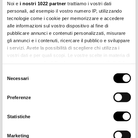
Scarica
Noi e
i nostri 1022 partner
trattiamo i vostri dati
pdf 1,016.59 KB
personali, ad esempio il vostro numero IP, utilizzando
tecnologie come i cookie per memorizzare e accedere
File 2d dwg
Scarica
alle informazioni sul vostro dispositivo al fine di
dwg 1.01 MB
pubblicare annunci e contenuti personalizzati, misurare
gli annunci e i contenuti, ricercare il pubblico e sviluppare
File 3d 3ds
Scarica
3ds 537.03 KB
i servizi. Avete la possibilità di scegliere chi utilizza i
vostri dati e per quali scopi. Le vostre scelte in materia di
File 3d stl
privacy sono applicabili solo su questa proprietà digitale
Scarica
stl 5.79 MB
in cui avete effettuato le vostre scelte. È possibile
Selezione
modificare o revocare il proprio consenso in qualsiasi
Necessari
del
File 3d dwg
momento dalla Dichiarazione sui cookie o facendo clic
Scarica
consenso
dwg 918.25 KB
sull'icona di attivazione della privacy.
Preferenze
Con il tuo consenso, vorremmo anche:
raccogliere informazioni sulla tua posizione
Statistiche
geografica, con un'approssimazione di qualche
metro,
Marketing
Identificare il tuo dispositivo, scansionandolo