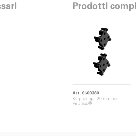
sari
Prodotti compl
Art. 0500380
Kit prolunga 20 mm per
FirUnico®.