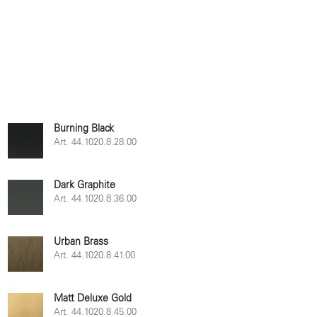
Burning Black
Art. 44.1020.8.28.00
Dark Graphite
Art. 44.1020.8.36.00
Urban Brass
Art. 44.1020.8.41.00
Matt Deluxe Gold
Art. 44.1020.8.45.00