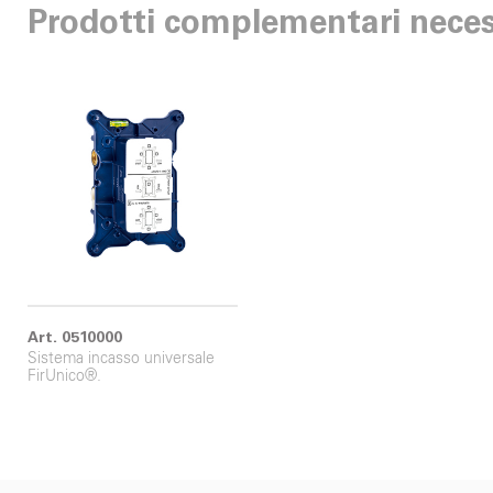
Prodotti complementari neces
Art. 0510000
Sistema incasso universale
FirUnico®.