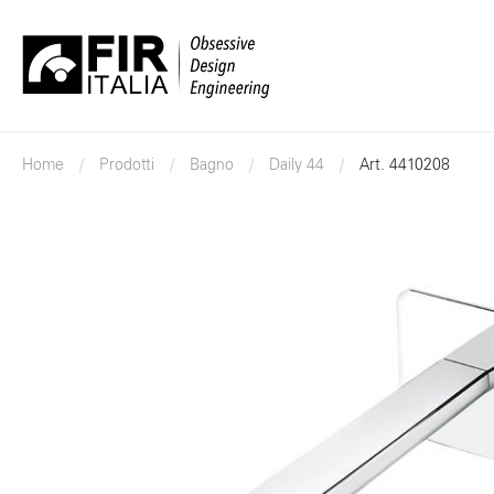
FIR
Italia
Home
Prodotti
Bagno
Daily 44
Art. 4410208