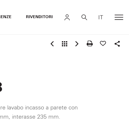
IT
RENZE
RIVENDITORI
MEN
Shar
8
re lavabo incasso a parete con
5 mm, interasse 235 mm.