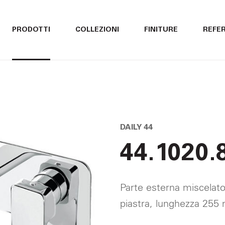
ITALIANO
ITALIANO
PRODOTTI
COLLEZIONI
FINITURE
REFE
ENGLISH
ENGLISH
DEUTSCH
DEUTSCH
DAILY 44
44.1020.
Parte esterna miscelato
piastra, lunghezza 25