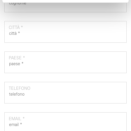
nostri partner che si occupano di analisi dei dati web,
pubblicità e social media, i quali potrebbero combinarle
con altre informazioni che ha fornito loro o che hanno
raccolto dal suo utilizzo dei loro servizi.
CITTÀ *
PAESE *
TELEFONO
EMAIL *