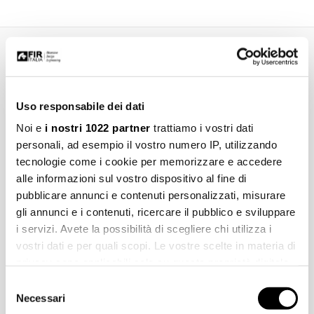
Informazioni aggiuntive
Uso responsabile dei dati
Consigli
Noi e
i nostri 1022 partner
trattiamo i vostri dati
personali, ad esempio il vostro numero IP, utilizzando
tecnologie come i cookie per memorizzare e accedere
Pulizia
alle informazioni sul vostro dispositivo al fine di
pubblicare annunci e contenuti personalizzati, misurare
Manutenzione
gli annunci e i contenuti, ricercare il pubblico e sviluppare
i servizi. Avete la possibilità di scegliere chi utilizza i
vostri dati e per quali scopi. Le vostre scelte in materia di
Installazione
privacy sono applicabili solo su questa proprietà digitale
in cui avete effettuato le vostre scelte. È possibile
Selezione
modificare o revocare il proprio consenso in qualsiasi
Necessari
Marchi, immagini, disegni tecnici, testi ed ulteriori contenuti di questo
del
momento dalla Dichiarazione sui cookie o facendo clic
documento sono di esclusiva proprietà di Fir Italia S.p.A.© e sono