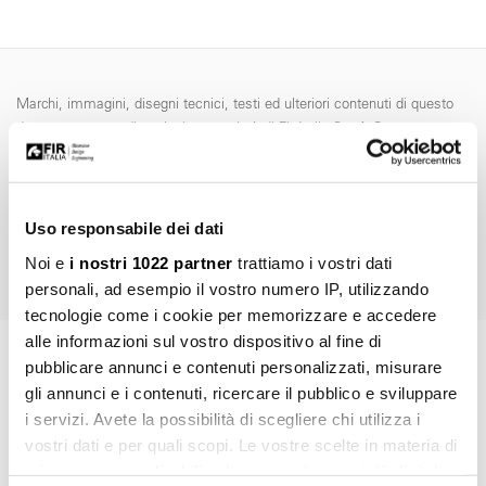
Marchi, immagini, disegni tecnici, testi ed ulteriori contenuti di questo
documento sono di esclusiva proprietà di Fir Italia S.p.A.© e sono
tutelati dal diritto d’autore e dal diritto del marchio. La riproduzione
fraudolenta, l'ulteriore elaborazione o ulteriori utilizzi con media
elettronici, sia per l'utilizzo privato che per quello commerciale, sono
espressamente vietate senza preventiva autorizzazione di Fir Italia
Uso responsabile dei dati
S.p.A.
Noi e
i nostri 1022 partner
trattiamo i vostri dati
personali, ad esempio il vostro numero IP, utilizzando
tecnologie come i cookie per memorizzare e accedere
alle informazioni sul vostro dispositivo al fine di
pubblicare annunci e contenuti personalizzati, misurare
ART. 48.7610.2
gli annunci e i contenuti, ricercare il pubblico e sviluppare
Richiedi informazioni
i servizi. Avete la possibilità di scegliere chi utilizza i
vostri dati e per quali scopi. Le vostre scelte in materia di
privacy sono applicabili solo su questa proprietà digitale