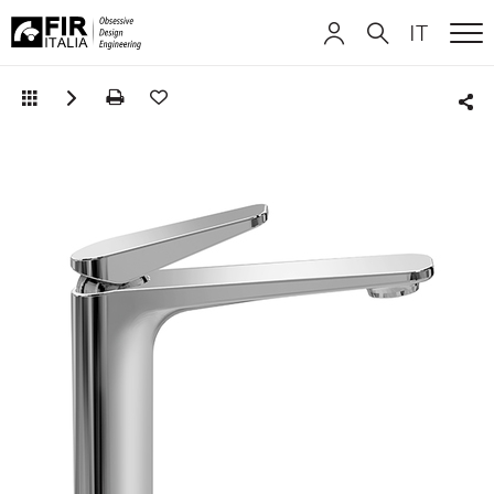
IT
ME
FIR
ITALIANO
ITALIANO
Italia
Sha
ENGLISH
ENGLISH
DEUTSCH
DEUTSCH