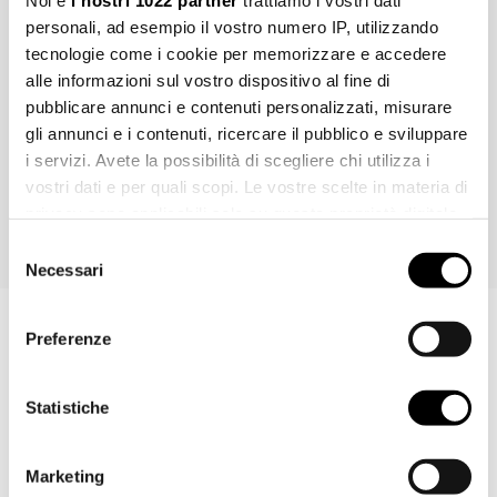
Noi e
i nostri 1022 partner
trattiamo i vostri dati
personali, ad esempio il vostro numero IP, utilizzando
tecnologie come i cookie per memorizzare e accedere
Marchi, immagini, disegni tecnici, testi ed ulteriori contenuti di questo
alle informazioni sul vostro dispositivo al fine di
documento sono di esclusiva proprietà di Fir Italia S.p.A.© e sono
pubblicare annunci e contenuti personalizzati, misurare
tutelati dal diritto d’autore e dal diritto del marchio. La riproduzione
gli annunci e i contenuti, ricercare il pubblico e sviluppare
fraudolenta, l'ulteriore elaborazione o ulteriori utilizzi con media
i servizi. Avete la possibilità di scegliere chi utilizza i
elettronici, sia per l'utilizzo privato che per quello commerciale, sono
vostri dati e per quali scopi. Le vostre scelte in materia di
espressamente vietate senza preventiva autorizzazione di Fir Italia
privacy sono applicabili solo su questa proprietà digitale
S.p.A.
in cui avete effettuato le vostre scelte. È possibile
Selezione
modificare o revocare il proprio consenso in qualsiasi
Necessari
del
momento dalla Dichiarazione sui cookie o facendo clic
consenso
sull'icona di attivazione della privacy.
Preferenze
ART. 53.1120.0
Con il tuo consenso, vorremmo anche:
Richiedi informazioni
raccogliere informazioni sulla tua posizione
Statistiche
geografica, con un'approssimazione di qualche
metro,
NOME *
Marketing
Identificare il tuo dispositivo, scansionandolo