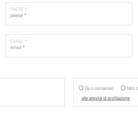
PAESE *
EMAIL *
Do il consenso
Non d
alle attività di profilazione