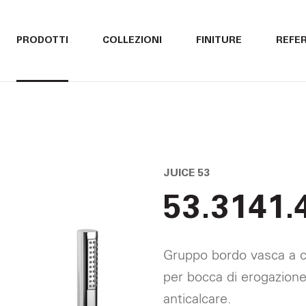
ITALIANO
ITALIANO
PRODOTTI
COLLEZIONI
FINITURE
REFE
ENGLISH
ENGLISH
DEUTSCH
DEUTSCH
JUICE 53
53.3141.
Gruppo bordo vasca a ci
per bocca di erogazione
anticalcare.