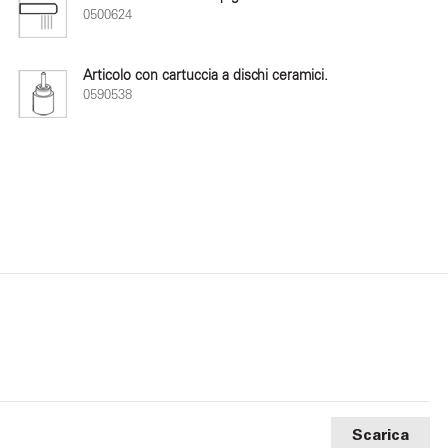
0500624
Articolo con cartuccia a dischi ceramici.
0590538
Scarica