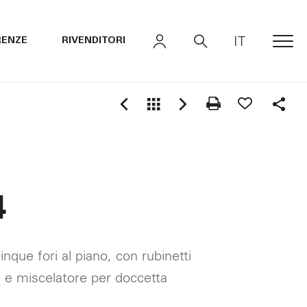
IT
RENZE
RIVENDITORI
MEN
Shar
4
nque fori al piano, con rubinetti
 e miscelatore per doccetta