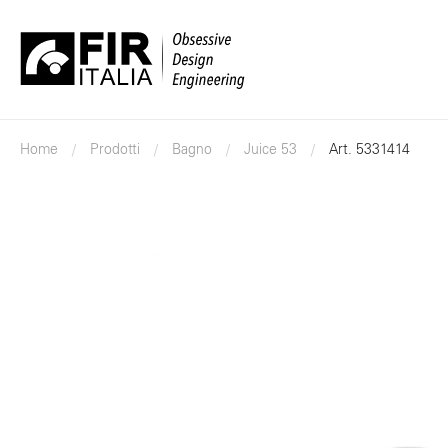
FIR
Italia
Home
Prodotti
Bagno
Juice 53
Art. 5331414