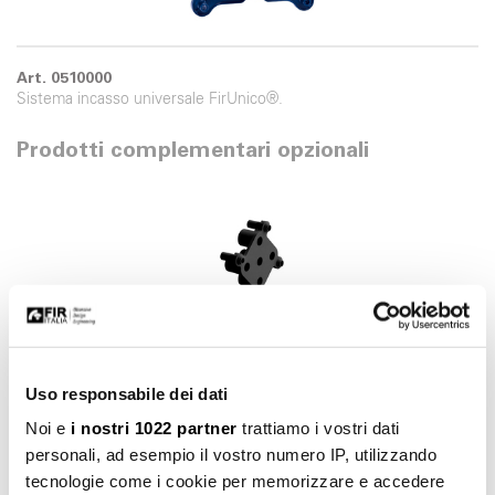
Art. 0510000
Sistema incasso universale FirUnico®.
Prodotti complementari opzionali
Uso responsabile dei dati
Noi e
i nostri 1022 partner
trattiamo i vostri dati
personali, ad esempio il vostro numero IP, utilizzando
Art. 0500380
Kit prolunga 20 mm per FirUnico®.
tecnologie come i cookie per memorizzare e accedere