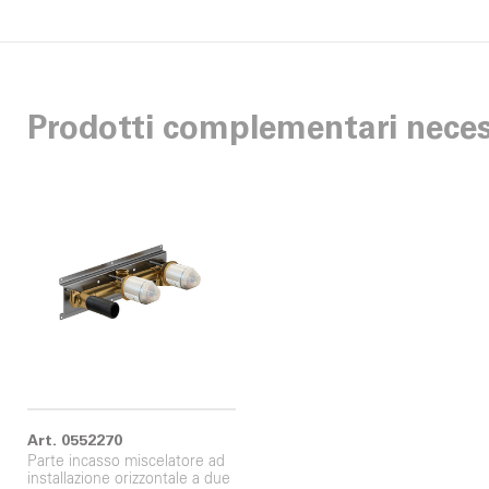
Prodotti complementari neces
Art. 0552270
Parte incasso miscelatore ad
installazione orizzontale a due