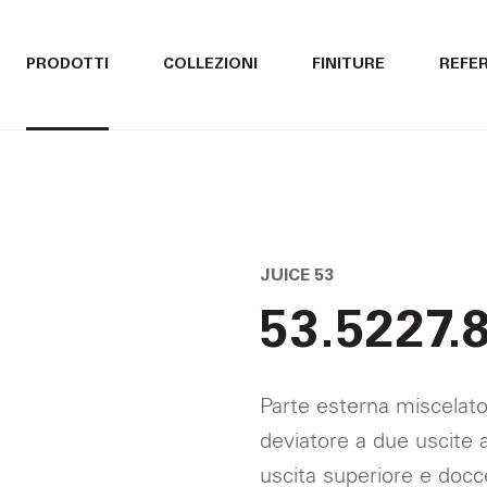
ITALIANO
ITALIANO
PRODOTTI
COLLEZIONI
FINITURE
REFE
ENGLISH
ENGLISH
DEUTSCH
DEUTSCH
JUICE 53
53.5227.
Parte esterna miscelato
deviatore a due uscite a
uscita superiore e docc