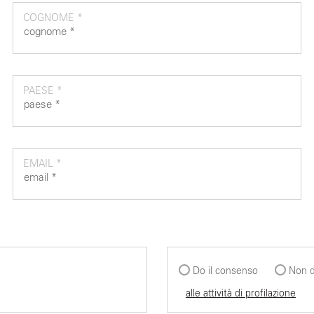
COGNOME *
PAESE *
EMAIL *
Do il consenso
Non d
alle attività di profilazione