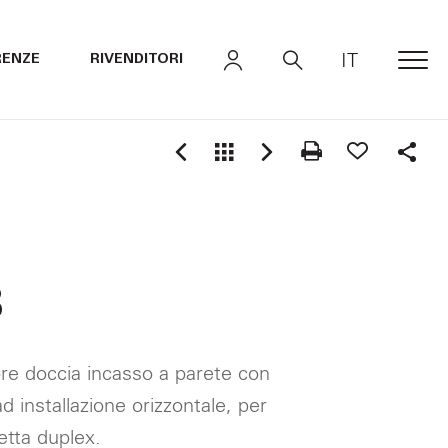
IT
RENZE
RIVENDITORI
MEN
Shar
8
re doccia incasso a parete con
d installazione orizzontale, per
etta duplex.