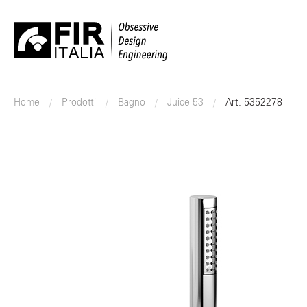
FIR
Italia
Home
Prodotti
Bagno
Juice 53
Art. 5352278