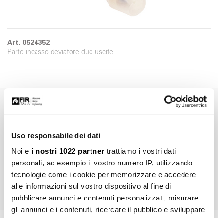
Art. 0524352
Parte incasso deviatore due uscite.
Marchi, immagini, disegni tecnici, testi ed ulteriori contenuti di questo
documento sono di esclusiva proprietà di Fir Italia S.p.A.© e sono
tutelati dal diritto d’autore e dal diritto del marchio. La riproduzione
Uso responsabile dei dati
fraudolenta, l'ulteriore elaborazione o ulteriori utilizzi con media
Noi e
i nostri 1022 partner
trattiamo i vostri dati
elettronici, sia per l'utilizzo privato che per quello commerciale, sono
personali, ad esempio il vostro numero IP, utilizzando
espressamente vietate senza preventiva autorizzazione di Fir Italia
tecnologie come i cookie per memorizzare e accedere
S.p.A.
alle informazioni sul vostro dispositivo al fine di
pubblicare annunci e contenuti personalizzati, misurare
gli annunci e i contenuti, ricercare il pubblico e sviluppare