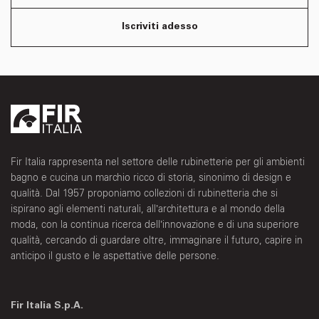
Iscriviti adesso
Fir Italia rappresenta nel settore delle rubinetterie per gli ambienti
bagno e cucina un marchio ricco di storia, sinonimo di design e
qualità. Dal 1957 proponiamo collezioni di rubinetteria che si
ispirano agli elementi naturali, all’architettura e al mondo della
moda, con la continua ricerca dell’innovazione e di una superiore
qualità, cercando di guardare oltre, immaginare il futuro, capire in
anticipo il gusto e le aspettative delle persone.
Fir Italia S.p.A.