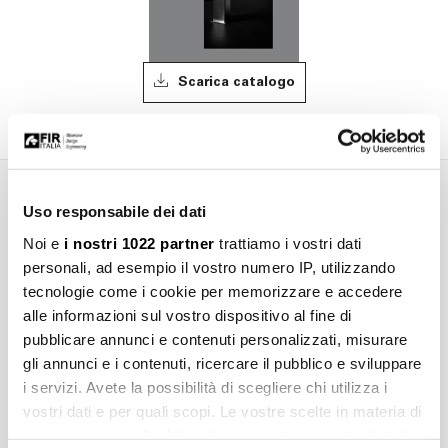
Scarica catalogo
Uso responsabile dei dati
Informazioni aggiuntive
Noi e
i nostri 1022 partner
trattiamo i vostri dati
personali, ad esempio il vostro numero IP, utilizzando
tecnologie come i cookie per memorizzare e accedere
Consigli
alle informazioni sul vostro dispositivo al fine di
pubblicare annunci e contenuti personalizzati, misurare
Pulizia
gli annunci e i contenuti, ricercare il pubblico e sviluppare
i servizi. Avete la possibilità di scegliere chi utilizza i
vostri dati e per quali scopi. Le vostre scelte in materia di
Manutenzione
privacy sono applicabili solo su questa proprietà digitale