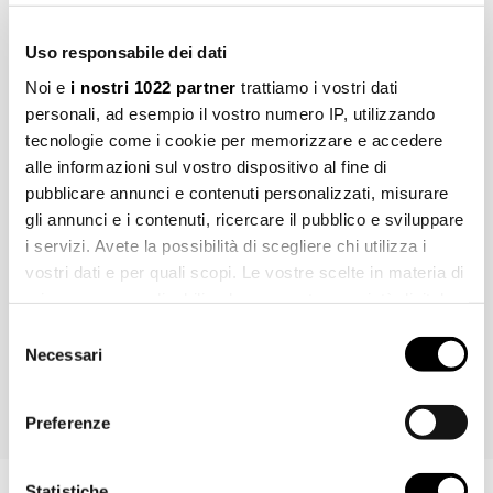
Pulizia
Uso responsabile dei dati
Noi e
i nostri 1022 partner
trattiamo i vostri dati
Manutenzione
personali, ad esempio il vostro numero IP, utilizzando
tecnologie come i cookie per memorizzare e accedere
Installazione
alle informazioni sul vostro dispositivo al fine di
pubblicare annunci e contenuti personalizzati, misurare
gli annunci e i contenuti, ricercare il pubblico e sviluppare
Marchi, immagini, disegni tecnici, testi ed ulteriori contenuti di questo
i servizi. Avete la possibilità di scegliere chi utilizza i
documento sono di esclusiva proprietà di Fir Italia S.p.A.© e sono
vostri dati e per quali scopi. Le vostre scelte in materia di
tutelati dal diritto d’autore e dal diritto del marchio. La riproduzione
privacy sono applicabili solo su questa proprietà digitale
fraudolenta, l'ulteriore elaborazione o ulteriori utilizzi con media
in cui avete effettuato le vostre scelte. È possibile
Selezione
elettronici, sia per l'utilizzo privato che per quello commerciale, sono
modificare o revocare il proprio consenso in qualsiasi
Necessari
del
espressamente vietate senza preventiva autorizzazione di Fir Italia
momento dalla Dichiarazione sui cookie o facendo clic
consenso
S.p.A.
sull'icona di attivazione della privacy.
Preferenze
Con il tuo consenso, vorremmo anche:
raccogliere informazioni sulla tua posizione
Statistiche