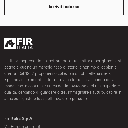
Iscriviti adesso
Fir Italia rappresenta nel settore delle rubinetterie per gli ambienti
bagno e cucina un marchio ricco di storia, sinonimo di design e
qualità. Dal 1957 proponiamo collezioni di rubinetteria che si
ispirano agli elementi naturali, all’architettura e al mondo della
moda, con la continua ricerca dell’innovazione e di una superiore
qualità, cercando di guardare oltre, immaginare il futuro, capire in
anticipo il gusto e le aspettative delle persone.
Fir Italia S.p.A.
Via Borgomanero, 6