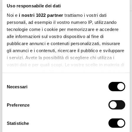
Uso responsabile dei dati
Noi e
i nostri 1022 partner
trattiamo i vostri dati
personali, ad esempio il vostro numero IP, utilizzando
Area Download
tecnologie come i cookie per memorizzare e accedere
alle informazioni sul vostro dispositivo al fine di
pubblicare annunci e contenuti personalizzati, misurare
Manuale d'installazione
Scarica
gli annunci e i contenuti, ricercare il pubblico e sviluppare
pdf 1.89 MB
i servizi. Avete la possibilità di scegliere chi utilizza i
vostri dati e per quali scopi. Le vostre scelte in materia di
File 3d 3ds
Scarica
3ds 231.42 KB
privacy sono applicabili solo su questa proprietà digitale
in cui avete effettuato le vostre scelte. È possibile
Selezione
File 3d dwg
modificare o revocare il proprio consenso in qualsiasi
Necessari
del
Scarica
dwg 598.31 KB
momento dalla Dichiarazione sui cookie o facendo clic
consenso
sull'icona di attivazione della privacy.
Preferenze
Con il tuo consenso, vorremmo anche:
raccogliere informazioni sulla tua posizione
Statistiche
geografica, con un'approssimazione di qualche