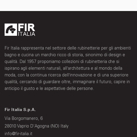
Fir Italia rappresenta nel settore delle rubinetterie per gli ambienti
bagno e cucina un marchio ricco di storia, sinonimo di design e
qualità. Dal 1957 proponiamo collezioni di rubinetteria che si
ispirano agli elementi naturali, all’architettura e al mondo della
moda, con la continua ricerca dell’innovazione e di una superiore
qualità, cercando di guardare oltre, immaginare il futuro, capire in
anticipo il gusto e le aspettative delle persone.
Fir Italia S.p.A.
Via Borgomanero, 6
28010 Vaprio D'Agogna (NO) Italy
info@fir-italia.it