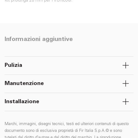
Kit prolunga 20 mm per FirUnico®.
Informazioni aggiuntive
Pulizia
Manutenzione
Installazione
Marchi, immagini, disegni tecnici, testi ed ulteriori contenuti di questo
documento sono di esclusiva proprietà di Fir Italia S.p.A.© e sono
tutelati dal diritto d’autore e dal diritto del marchio. La riproduzione