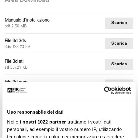
Area Download
Manuale d'installazione
Scarica
pdf 2.50 MB
File 3d 3ds
Scarica
3ds 128.73 KB
File 3d stl
Scarica
stl 357.21 KB
File 3d dwg
Scarica
dwg 227.10 KB
Uso responsabile dei dati
Noi e
i nostri 1022 partner
trattiamo i vostri dati
personali, ad esempio il vostro numero IP, utilizzando
tecnologie come i cookie per memorizzare e accedere