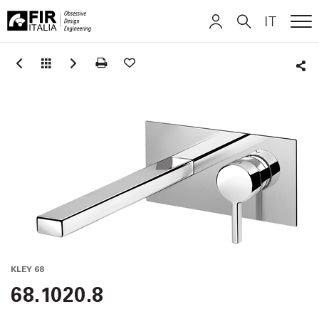
IT
ME
FIR
ITALIANO
ITALIANO
Italia
Sha
ENGLISH
ENGLISH
DEUTSCH
DEUTSCH
KLEY 68
68.1020.8