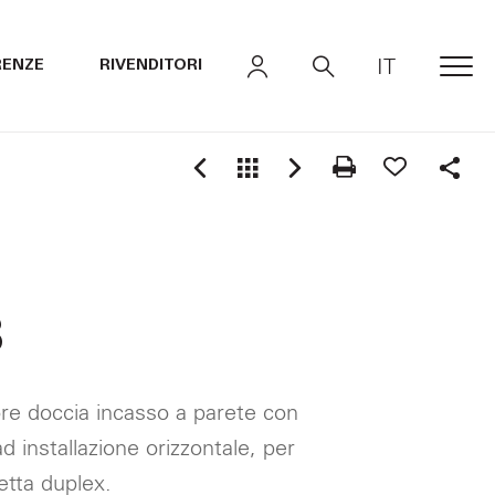
IT
RENZE
RIVENDITORI
MEN
Shar
8
re doccia incasso a parete con
d installazione orizzontale, per
etta duplex.