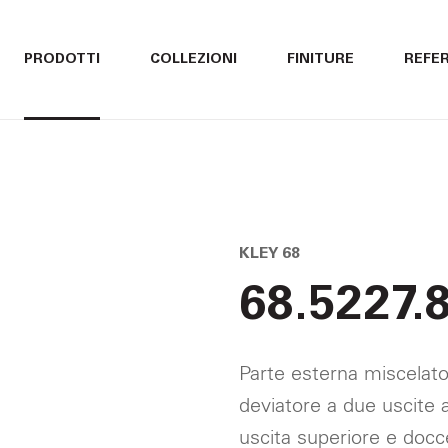
ITALIANO
ITALIANO
PRODOTTI
COLLEZIONI
FINITURE
REFE
ENGLISH
ENGLISH
DEUTSCH
DEUTSCH
KLEY 68
68.5227.
Parte esterna miscelato
deviatore a due uscite a
uscita superiore e docc