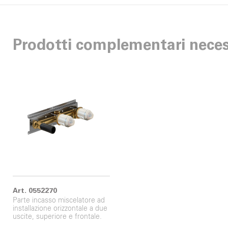
Prodotti complementari neces
Art. 0552270
Parte incasso miscelatore ad
installazione orizzontale a due
uscite, superiore e frontale.