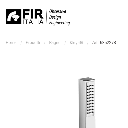
FIR
Italia
Home
Prodotti
Bagno
Kley 68
Art. 6852278