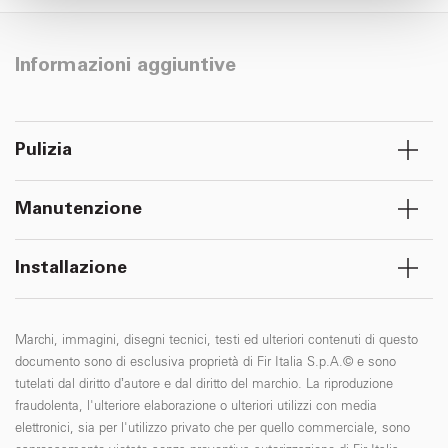
con altre informazioni che ha fornito loro o che hanno
raccolto dal suo utilizzo dei loro servizi.
Informazioni aggiuntive
Pulizia
Manutenzione
Installazione
Marchi, immagini, disegni tecnici, testi ed ulteriori contenuti di questo
documento sono di esclusiva proprietà di Fir Italia S.p.A.© e sono
tutelati dal diritto d’autore e dal diritto del marchio. La riproduzione
fraudolenta, l'ulteriore elaborazione o ulteriori utilizzi con media
elettronici, sia per l'utilizzo privato che per quello commerciale, sono