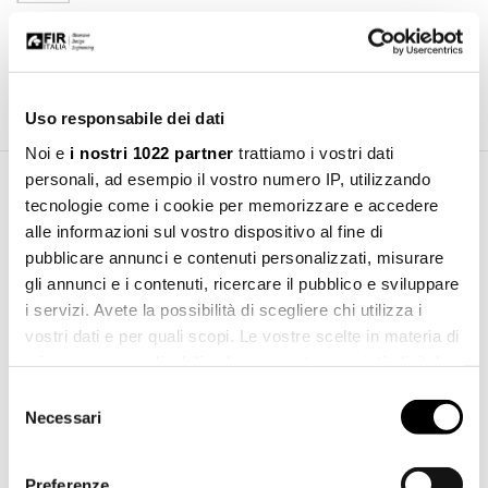
Lunghezza del flessibile antitorsione in ottone doppia
aggraffatura.
L=1500
Uso responsabile dei dati
Noi e
i nostri 1022 partner
trattiamo i vostri dati
personali, ad esempio il vostro numero IP, utilizzando
tecnologie come i cookie per memorizzare e accedere
Area Download
alle informazioni sul vostro dispositivo al fine di
pubblicare annunci e contenuti personalizzati, misurare
Manuale d'installazione
gli annunci e i contenuti, ricercare il pubblico e sviluppare
Scarica
pdf 4.98 MB
i servizi. Avete la possibilità di scegliere chi utilizza i
vostri dati e per quali scopi. Le vostre scelte in materia di
Indicazioni per la foratura del piano
privacy sono applicabili solo su questa proprietà digitale
Scarica
pdf 64.36 KB
in cui avete effettuato le vostre scelte. È possibile
Selezione
modificare o revocare il proprio consenso in qualsiasi
Necessari
del
File 3d 3ds
Scarica
momento dalla Dichiarazione sui cookie o facendo clic
3ds 463.26 KB
consenso
sull'icona di attivazione della privacy.
Preferenze