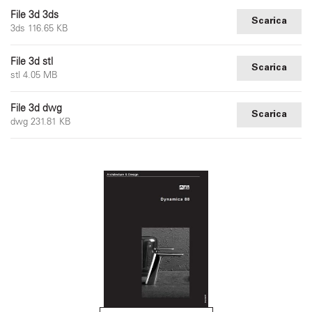
File 3d 3ds
Scarica
3ds 116.65 KB
File 3d stl
Scarica
stl 4.05 MB
File 3d dwg
Scarica
dwg 231.81 KB