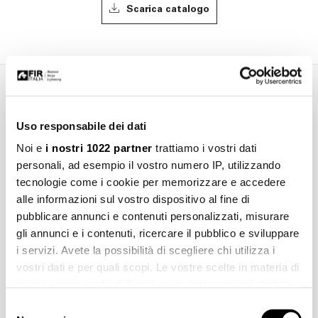
Scarica catalogo
Informazioni aggiuntive
Uso responsabile dei dati
Noi e
i nostri 1022 partner
trattiamo i vostri dati
Consigli
personali, ad esempio il vostro numero IP, utilizzando
tecnologie come i cookie per memorizzare e accedere
alle informazioni sul vostro dispositivo al fine di
Pulizia
pubblicare annunci e contenuti personalizzati, misurare
gli annunci e i contenuti, ricercare il pubblico e sviluppare
Manutenzione
i servizi. Avete la possibilità di scegliere chi utilizza i
vostri dati e per quali scopi. Le vostre scelte in materia di
privacy sono applicabili solo su questa proprietà digitale
Installazione
in cui avete effettuato le vostre scelte. È possibile
Selezione