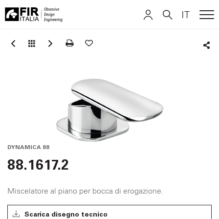
IT
ME
FIR
ITALIANO
ITALIANO
Italia
Sha
ENGLISH
ENGLISH
DEUTSCH
DEUTSCH
DYNAMICA 88
88.1617.2
Miscelatore al piano per bocca di erogazione.
Scarica disegno tecnico