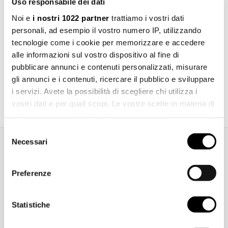
Uso responsabile dei dati
Noi e
i nostri 1022 partner
trattiamo i vostri dati
personali, ad esempio il vostro numero IP, utilizzando
tecnologie come i cookie per memorizzare e accedere
alle informazioni sul vostro dispositivo al fine di
pubblicare annunci e contenuti personalizzati, misurare
gli annunci e i contenuti, ricercare il pubblico e sviluppare
Scarica catalogo
i servizi. Avete la possibilità di scegliere chi utilizza i
vostri dati e per quali scopi. Le vostre scelte in materia di
privacy sono applicabili solo su questa proprietà digitale
in cui avete effettuato le vostre scelte. È possibile
Selezione
modificare o revocare il proprio consenso in qualsiasi
Necessari
del
momento dalla Dichiarazione sui cookie o facendo clic
Informazioni aggiuntive
consenso
sull'icona di attivazione della privacy.
Preferenze
Con il tuo consenso, vorremmo anche:
Pulizia
raccogliere informazioni sulla tua posizione
Statistiche
geografica, con un'approssimazione di qualche
metro,