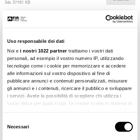
3ds 377.61 KB
File 3d stl
Scarica
stl 1.02 MB
File 3d dwg
Uso responsabile dei dati
Scarica
dwg 1,010.00 KB
Noi e
i nostri 1022 partner
trattiamo i vostri dati
personali, ad esempio il vostro numero IP, utilizzando
tecnologie come i cookie per memorizzare e accedere
alle informazioni sul vostro dispositivo al fine di
pubblicare annunci e contenuti personalizzati, misurare
gli annunci e i contenuti, ricercare il pubblico e sviluppare
i servizi. Avete la possibilità di scegliere chi utilizza i
vostri dati e per quali scopi. Le vostre scelte in materia di
privacy sono applicabili solo su questa proprietà digitale
in cui avete effettuato le vostre scelte. È possibile
Selezione
modificare o revocare il proprio consenso in qualsiasi
Necessari
del
momento dalla Dichiarazione sui cookie o facendo clic
Scarica catalogo
consenso