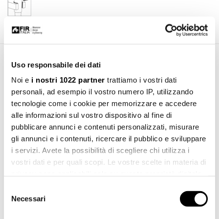
Uso responsabile dei dati
Area Download
Noi e
i nostri 1022 partner
trattiamo i vostri dati
personali, ad esempio il vostro numero IP, utilizzando
tecnologie come i cookie per memorizzare e accedere
alle informazioni sul vostro dispositivo al fine di
pubblicare annunci e contenuti personalizzati, misurare
gli annunci e i contenuti, ricercare il pubblico e sviluppare
i servizi. Avete la possibilità di scegliere chi utilizza i
vostri dati e per quali scopi. Le vostre scelte in materia di
privacy sono applicabili solo su questa proprietà digitale
in cui avete effettuato le vostre scelte. È possibile
Selezione
modificare o revocare il proprio consenso in qualsiasi
Necessari
del
momento dalla Dichiarazione sui cookie o facendo clic
Scarica catalogo
consenso