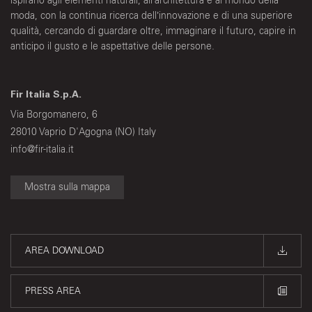
ispirano agli elementi naturali, all’architettura e al mondo della
moda, con la continua ricerca dell’innovazione e di una superiore
qualità, cercando di guardare oltre, immaginare il futuro, capire in
anticipo il gusto e le aspettative delle persone.
Fir Italia S.p.A.
Via Borgomanero, 6
28010 Vaprio D'Agogna (NO) Italy
info@fir-italia.it
Mostra sulla mappa
AREA DOWNLOAD
PRESS AREA