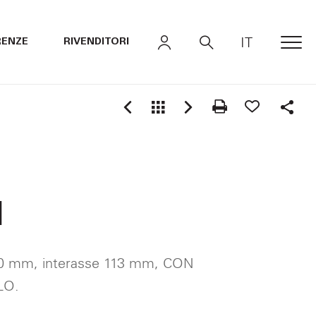
IT
RENZE
RIVENDITORI
MEN
Shar
1
130 mm, interasse 113 mm, CON
LO.