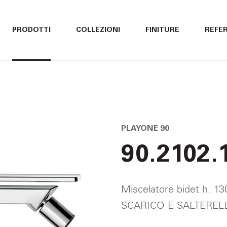
ITALIANO
ITALIANO
PRODOTTI
COLLEZIONI
FINITURE
REFE
ENGLISH
ENGLISH
DEUTSCH
DEUTSCH
PLAYONE 90
90.2102.
Miscelatore bidet h. 
SCARICO E SALTEREL