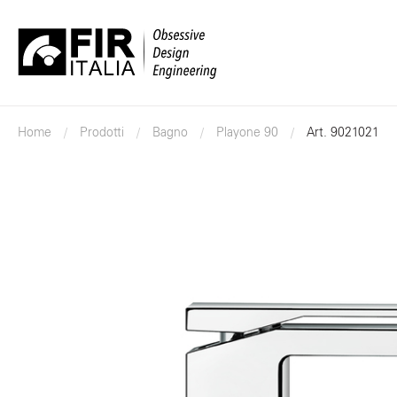
FIR
Italia
Home
Prodotti
Bagno
Playone 90
Art. 9021021