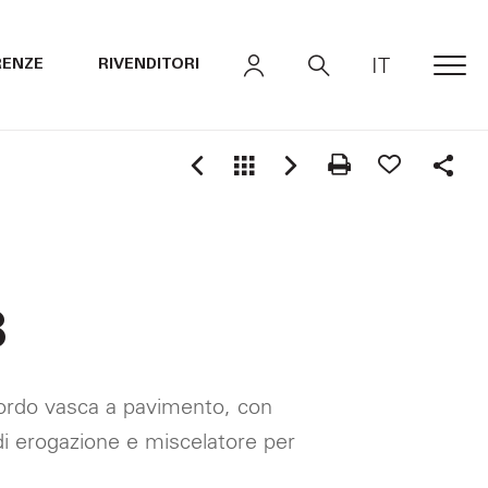
IT
RENZE
RIVENDITORI
MEN
Shar
8
ordo vasca a pavimento, con
i erogazione e miscelatore per