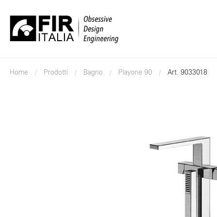
FIR
Italia
Home
Prodotti
Bagno
Playone 90
Art. 9033018