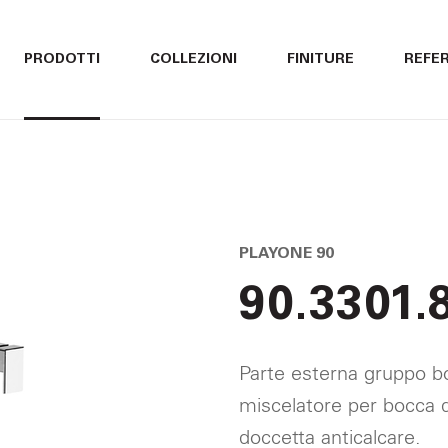
ITALIANO
ITALIANO
PRODOTTI
COLLEZIONI
FINITURE
REFE
ENGLISH
ENGLISH
DEUTSCH
DEUTSCH
PLAYONE 90
90.3301.
Parte esterna gruppo b
miscelatore per bocca d
doccetta anticalcare.