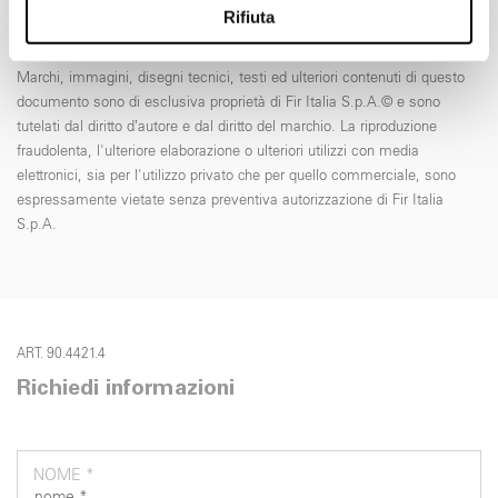
analizzare il nostro traffico. Condividiamo inoltre
Rifiuta
informazioni sul modo in cui utilizza il nostro sito con i
nostri partner che si occupano di analisi dei dati web,
Marchi, immagini, disegni tecnici, testi ed ulteriori contenuti di questo
pubblicità e social media, i quali potrebbero combinarle
documento sono di esclusiva proprietà di Fir Italia S.p.A.© e sono
con altre informazioni che ha fornito loro o che hanno
tutelati dal diritto d’autore e dal diritto del marchio. La riproduzione
raccolto dal suo utilizzo dei loro servizi.
fraudolenta, l'ulteriore elaborazione o ulteriori utilizzi con media
elettronici, sia per l'utilizzo privato che per quello commerciale, sono
espressamente vietate senza preventiva autorizzazione di Fir Italia
S.p.A.
ART. 90.4421.4
Richiedi informazioni
NOME *