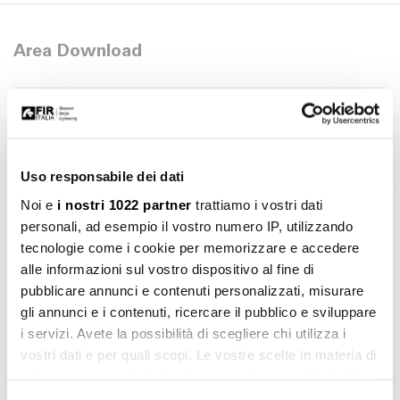
Area Download
Manuale d'installazione
Scarica
pdf 734.26 KB
File 3d 3ds
Uso responsabile dei dati
Scarica
3ds 219.17 KB
Noi e
i nostri 1022 partner
trattiamo i vostri dati
personali, ad esempio il vostro numero IP, utilizzando
File 3d dwg
Scarica
dwg 527.19 KB
tecnologie come i cookie per memorizzare e accedere
alle informazioni sul vostro dispositivo al fine di
pubblicare annunci e contenuti personalizzati, misurare
gli annunci e i contenuti, ricercare il pubblico e sviluppare
i servizi. Avete la possibilità di scegliere chi utilizza i
vostri dati e per quali scopi. Le vostre scelte in materia di
privacy sono applicabili solo su questa proprietà digitale
in cui avete effettuato le vostre scelte. È possibile