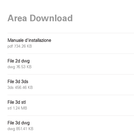
Area Download
Manuale d'installazione
pdf 734.26 KB
File 2d dwg
dwg 76.53 KB
File 3d 3ds
3ds 456.46 KB
File 3d stl
stl 1.24 MB
File 3d dwg
dwg 851.41 KB