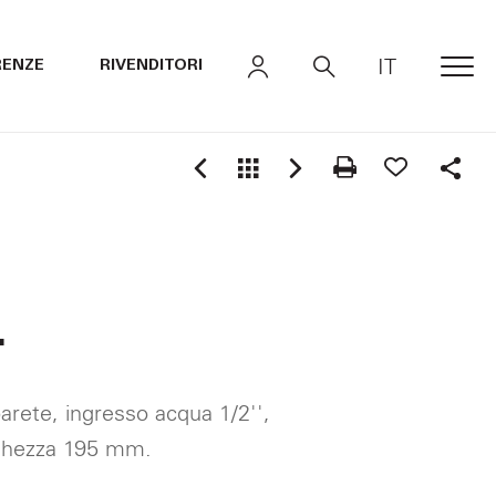
IT
RENZE
RIVENDITORI
MEN
Shar
4
arete, ingresso acqua 1/2'',
ghezza 195 mm.