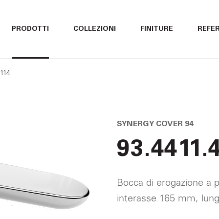
ITALIANO
ITALIANO
PRODOTTI
COLLEZIONI
FINITURE
REFE
ENGLISH
ENGLISH
4114
DEUTSCH
DEUTSCH
SYNERGY COVER 94
93.4411.
Bocca di erogazione a p
interasse 165 mm, lun