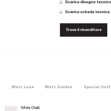
Scarica disegno tecnic
Scarica scheda tecnica
Trova il rivenditore
e
Matt Luxe
Matt Golden
Special Outf
White Chalk