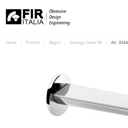
FIR
Italia
Home
Prodotti
Bagno
Synergy Cover 94
Art. 934