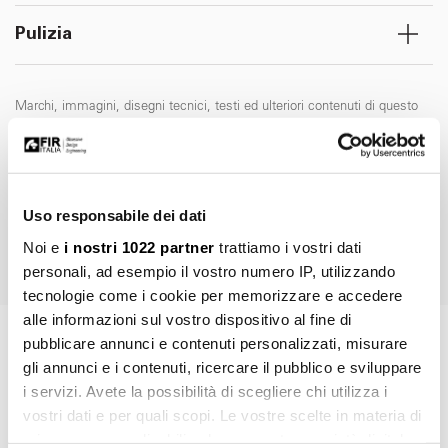
Pulizia
Marchi, immagini, disegni tecnici, testi ed ulteriori contenuti di questo
documento sono di esclusiva proprietà di Fir Italia S.p.A.© e sono
tutelati dal diritto d’autore e dal diritto del marchio. La riproduzione
fraudolenta, l'ulteriore elaborazione o ulteriori utilizzi con media
elettronici, sia per l'utilizzo privato che per quello commerciale, sono
Uso responsabile dei dati
espressamente vietate senza preventiva autorizzazione di Fir Italia
S.p.A.
Noi e
i nostri 1022 partner
trattiamo i vostri dati
personali, ad esempio il vostro numero IP, utilizzando
tecnologie come i cookie per memorizzare e accedere
alle informazioni sul vostro dispositivo al fine di
pubblicare annunci e contenuti personalizzati, misurare
ART. AB.IQ10.C
gli annunci e i contenuti, ricercare il pubblico e sviluppare
Richiedi informazioni
i servizi. Avete la possibilità di scegliere chi utilizza i
vostri dati e per quali scopi. Le vostre scelte in materia di
privacy sono applicabili solo su questa proprietà digitale