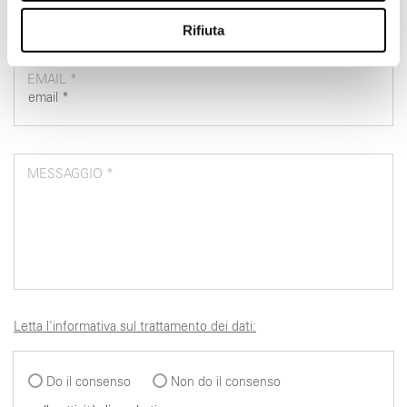
annunci, per fornire funzionalità dei social media e per
analizzare il nostro traffico. Condividiamo inoltre
Rifiuta
informazioni sul modo in cui utilizza il nostro sito con i
nostri partner che si occupano di analisi dei dati web,
EMAIL *
pubblicità e social media, i quali potrebbero combinarle
con altre informazioni che ha fornito loro o che hanno
raccolto dal suo utilizzo dei loro servizi.
MESSAGGIO *
Letta l'informativa sul trattamento dei dati:
Do il consenso
Non do il consenso