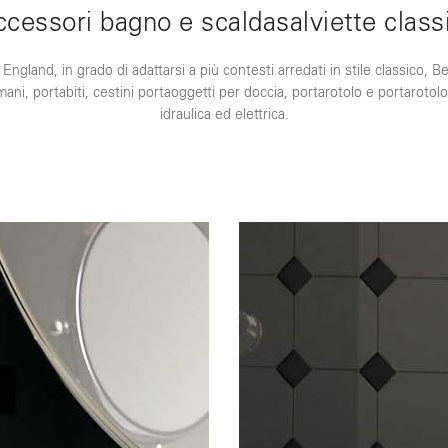
ccessori bagno e scaldasalviette classi
ngland, in grado di adattarsi a più contesti arredati in stile classico,
ani, portabiti, cestini portaoggetti per doccia, portarotolo e portarotol
idraulica ed elettrica.