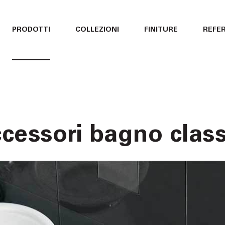
ITALIANO
ITALIANO
PRODOTTI
COLLEZIONI
FINITURE
REFE
ENGLISH
ENGLISH
DEUTSCH
DEUTSCH
cessori bagno class