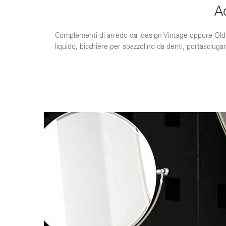
A
Complementi di arredo dal design Vintage oppure Old E
liquido, bicchiere per spazzolino da denti, portasciugam