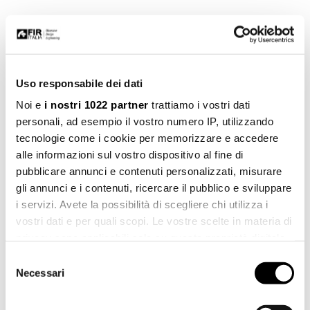
Uso responsabile dei dati
Art. 20.4614.3
Noi e
i nostri 1022 partner
trattiamo i vostri dati
personali, ad esempio il vostro numero IP, utilizzando
tecnologie come i cookie per memorizzare e accedere
alle informazioni sul vostro dispositivo al fine di
pubblicare annunci e contenuti personalizzati, misurare
gli annunci e i contenuti, ricercare il pubblico e sviluppare
i servizi. Avete la possibilità di scegliere chi utilizza i
vostri dati e per quali scopi. Le vostre scelte in materia di
privacy sono applicabili solo su questa proprietà digitale
in cui avete effettuato le vostre scelte. È possibile
Selezione
modificare o revocare il proprio consenso in qualsiasi
Necessari
del
momento dalla Dichiarazione sui cookie o facendo clic
consenso
sull'icona di attivazione della privacy.