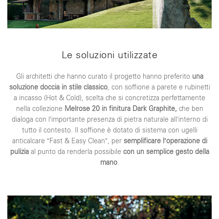
Le soluzioni utilizzate
Gli architetti che hanno curato il progetto hanno preferito
una
soluzione doccia in stile classico
, con soffione a parete e rubinetti
a incasso (Hot & Cold), scelta che si concretizza perfettamente
nella collezione
Melrose 20 in finitura Dark Graphite,
che ben
dialoga con l’importante presenza di pietra naturale all’interno di
tutto il contesto. Il soffione è dotato di sistema con ugelli
anticalcare “Fast & Easy Clean”, per
semplificare l’operazione di
pulizia
al punto da renderla possibile
con un semplice gesto della
mano
.