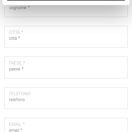
COGNOME *
nostri partner che si occupano di analisi dei dati web,
pubblicità e social media, i quali potrebbero combinarle
con altre informazioni che ha fornito loro o che hanno
raccolto dal suo utilizzo dei loro servizi.
CITTÀ *
PAESE *
TELEFONO
EMAIL *