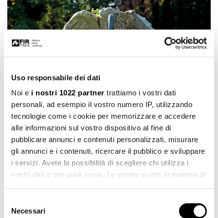
Uso responsabile dei dati
Noi e
i nostri 1022 partner
trattiamo i vostri dati
personali, ad esempio il vostro numero IP, utilizzando
tecnologie come i cookie per memorizzare e accedere
alle informazioni sul vostro dispositivo al fine di
pubblicare annunci e contenuti personalizzati, misurare
gli annunci e i contenuti, ricercare il pubblico e sviluppare
i servizi. Avete la possibilità di scegliere chi utilizza i
vostri dati e per quali scopi. Le vostre scelte in materia di
privacy sono applicabili solo su questa proprietà digitale
in cui avete effettuato le vostre scelte. È possibile
Selezione
modificare o revocare il proprio consenso in qualsiasi
Necessari
del