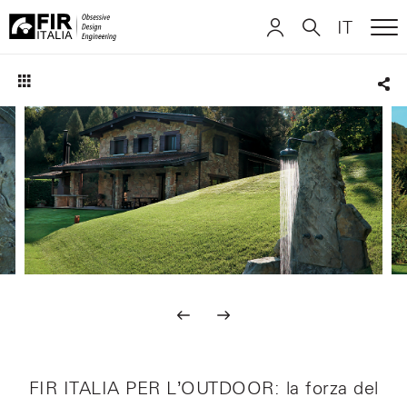
IT
ME
FIR
ITALIANO
ITALIANO
Italia
Sha
ENGLISH
ENGLISH
DEUTSCH
DEUTSCH
FIR ITALIA PER L’OUTDOOR: la forza del