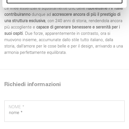
informazioni sul modo in cui utilizza il nostro sito con i
Le linee essenziali e squisitamente chic delle
rubinetterie Fir Italia
nostri partner che si occupano di analisi dei dati web,
contribuiranno
dunque ad
accrescere ancora di più il prestigio di
pubblicità e social media, i quali potrebbero combinarle
una struttura esclusiva
, con 240 anni di storia, rendendola ancora
con altre informazioni che ha fornito loro o che hanno
più accogliente e
capace di generare benessere e serenità per i
raccolto dal suo utilizzo dei loro servizi.
suoi ospiti
. Due forze, apparentemente in contrasto, ora si
muovono insieme, accumunate dallo stile tutto italiano, dalla
storia, dall’amore per le cose belle e per il design, arrivando a una
armonia perfettamente equilibrata.
Richiedi informazioni
NOME *