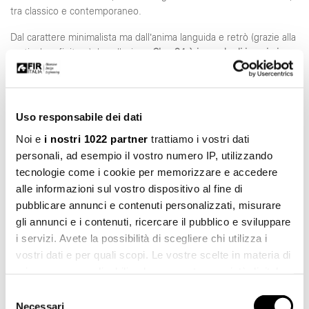
tra classico e contemporaneo.
Dal carattere minimalista ma dall’anima languida e retrò (grazie alla
particolare finitura), la collezione
Cleo 84 è in grado di
inserirsi con
estrema disinvoltura negli ambienti di grande pregio storico
,
risultando così perfettamente
en pendant
con una struttura
neoclassica in stile palladiano come l’Hotel Villa Soligo. Il carattere
ossimorico, fatto di contrasti, delle rubinetterie Fir Italia incontra
Uso responsabile dei dati
così la volontà di rinnovamento dell’Hotel, dando un’ulteriore
Noi e
i nostri 1022 partner
trattiamo i vostri dati
spinta alla creazione di un ambiente raffinato in cui la storia, le
personali, ad esempio il vostro numero IP, utilizzando
tradizioni e la modernità sembrano fondersi con grande armonia.
tecnologie come i cookie per memorizzare e accedere
alle informazioni sul vostro dispositivo al fine di
pubblicare annunci e contenuti personalizzati, misurare
gli annunci e i contenuti, ricercare il pubblico e sviluppare
i servizi. Avete la possibilità di scegliere chi utilizza i
vostri dati e per quali scopi. Le vostre scelte in materia di
privacy sono applicabili solo su questa proprietà digitale
in cui avete effettuato le vostre scelte. È possibile
Selezione
modificare o revocare il proprio consenso in qualsiasi
Necessari
del