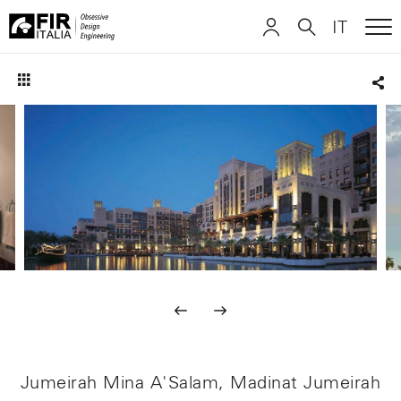
IT
ME
FIR
ITALIANO
ITALIANO
Italia
Sha
ENGLISH
ENGLISH
DEUTSCH
DEUTSCH
Jumeirah Mina A'Salam, Madinat Jumeirah