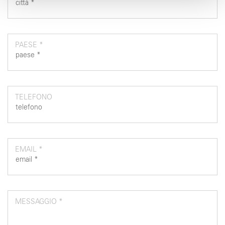
con altre informazioni che ha fornito loro o che hanno
raccolto dal suo utilizzo dei loro servizi.
PAESE *
TELEFONO
EMAIL *
MESSAGGIO *