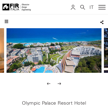
IT
ME
FIR
ITALIANO
ITALIANO
Italia
Sha
ENGLISH
ENGLISH
DEUTSCH
DEUTSCH
Olympic Palace Resort Hotel