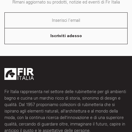
Rimani aggiornato su prodotti, notizie ed eventi di Fir Italia
Iscriviti adesso
Fir Italia rappresenta nel settore delle rubinetterie per gli ambienti
bagno e cucina un marchio ricco di storia, sinonimo di design e
qualità. Dal 1957 proponiamo collezioni di rubinetteria che si
ispirano agli elementi naturali, all’architettura e al mondo della
moda, con la continua ricerca dell’innovazione e di una superiore
qualità, cercando di guardare oltre, immaginare il futuro, capire in
anticipo il gusto e le aspettative delle persone.