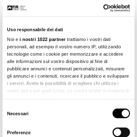
Uso responsabile dei dati
Noi e
i nostri 1022 partner
trattiamo i vostri dati
personali, ad esempio il vostro numero IP, utilizzando
tecnologie come i cookie per memorizzare e accedere
alle informazioni sul vostro dispositivo al fine di
pubblicare annunci e contenuti personalizzati, misurare
gli annunci e i contenuti, ricercare il pubblico e sviluppare
i servizi. Avete la possibilità di scegliere chi utilizza i
vostri dati e per quali scopi. Le vostre scelte in materia di
privacy sono applicabili solo su questa proprietà digitale
in cui avete effettuato le vostre scelte. È possibile
Selezione
modificare o revocare il proprio consenso in qualsiasi
Necessari
del
momento dalla Dichiarazione sui cookie o facendo clic
consenso
sull'icona di attivazione della privacy.
Preferenze