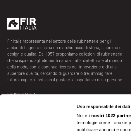
Fir Italia rappresenta nel settore delle rubinetterie per gli
ambienti bagno e cucina un marchio ricco di storia, sinonimo di
design e qualità. Dal 1957 proponiamo collezioni di rubinetteria
che si ispirano agli elementi naturali, all’architettura e al mondo
della moda, con la continua ricerca dell’innovazione e di una
superiore qualità, cercando di guardare oltre, immaginare il
futuro, capire in anticipo il gusto e le aspettative delle persone.
Fir Italia S.p.A.
Via Borgomanero, 6 - 28010 Vaprio D'Agogna (NO) Italy
Uso responsabile dei dati
info@fir-italia.it
Noi e
i nostri 1022 partne
tecnologie come i cookie p
Mostra sulla mappa
pubblicare annunci e conten