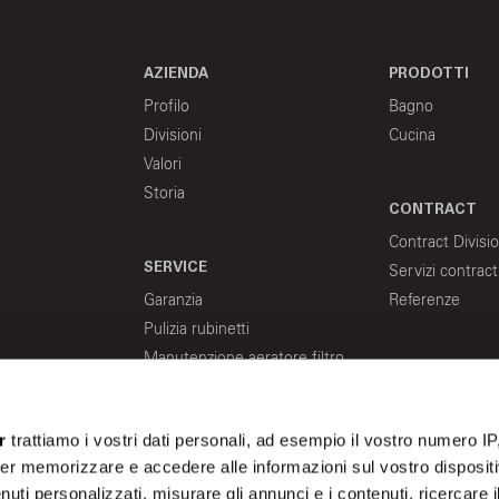
AZIENDA
PRODOTTI
Profilo
Bagno
Divisioni
Cucina
Valori
Storia
CONTRACT
Contract Divisi
SERVICE
Servizi contract
Garanzia
Referenze
Pulizia rubinetti
Manutenzione aeratore filtro
MAGAZINE
Sostituzione cartucce e vitoni
Indicazioni flessibili adduzione
r
trattiamo i vostri dati personali, ad esempio il vostro numero IP
acqua
er memorizzare e accedere alle informazioni sul vostro dispositiv
uti personalizzati, misurare gli annunci e i contenuti, ricercare i