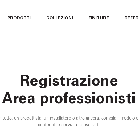
ITALIANO
ITALIANO
PRODOTTI
COLLEZIONI
FINITURE
REFE
ENGLISH
ENGLISH
DEUTSCH
DEUTSCH
Registrazione
Area professionisti
itetto, un progettista, un installatore o altro ancora, compila il modulo 
contenuti e servizi a te riservati.