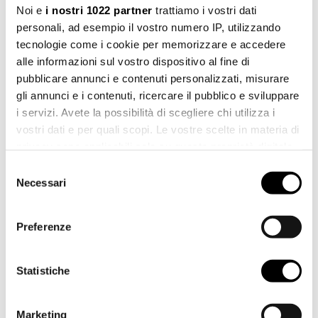
Noi e
i nostri 1022 partner
trattiamo i vostri dati
personali, ad esempio il vostro numero IP, utilizzando
tecnologie come i cookie per memorizzare e accedere
alle informazioni sul vostro dispositivo al fine di
COGNOME *
pubblicare annunci e contenuti personalizzati, misurare
gli annunci e i contenuti, ricercare il pubblico e sviluppare
i servizi. Avete la possibilità di scegliere chi utilizza i
vostri dati e per quali scopi. Le vostre scelte in materia di
privacy sono applicabili solo su questa proprietà digitale
CITTÀ *
in cui avete effettuato le vostre scelte. È possibile
Selezione
modificare o revocare il proprio consenso in qualsiasi
Necessari
del
momento dalla Dichiarazione sui cookie o facendo clic
consenso
sull'icona di attivazione della privacy.
PAESE *
Preferenze
Con il tuo consenso, vorremmo anche:
raccogliere informazioni sulla tua posizione
Statistiche
geografica, con un'approssimazione di qualche
TELEFONO
metro,
Marketing