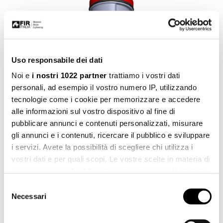
Uso responsabile dei dati
Noi e
i nostri 1022 partner
trattiamo i vostri dati
personali, ad esempio il vostro numero IP, utilizzando
tecnologie come i cookie per memorizzare e accedere
Art. 05.9054.3
alle informazioni sul vostro dispositivo al fine di
pubblicare annunci e contenuti personalizzati, misurare
gli annunci e i contenuti, ricercare il pubblico e sviluppare
i servizi. Avete la possibilità di scegliere chi utilizza i
vostri dati e per quali scopi. Le vostre scelte in materia di
privacy sono applicabili solo su questa proprietà digitale
in cui avete effettuato le vostre scelte. È possibile
Selezione
modificare o revocare il proprio consenso in qualsiasi
Necessari
del
momento dalla Dichiarazione sui cookie o facendo clic
consenso
sull'icona di attivazione della privacy.