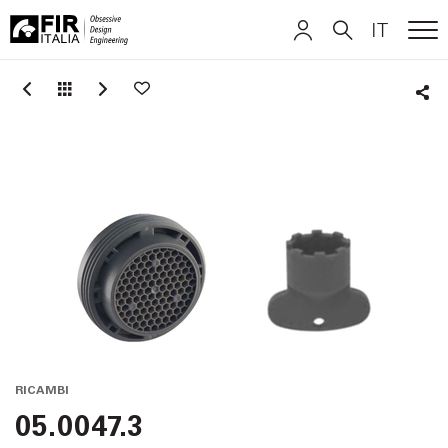
IT
ME
FIR
ITALIANO
ITALIANO
Italia
Sha
ENGLISH
ENGLISH
DEUTSCH
DEUTSCH
RICAMBI
05.0047.3