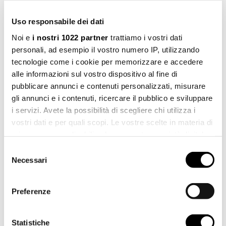
ART. 05.0047.3
Richiedi informazioni
Uso responsabile dei dati
Noi e
i nostri 1022 partner
trattiamo i vostri dati
personali, ad esempio il vostro numero IP, utilizzando
NOME *
tecnologie come i cookie per memorizzare e accedere
alle informazioni sul vostro dispositivo al fine di
pubblicare annunci e contenuti personalizzati, misurare
gli annunci e i contenuti, ricercare il pubblico e sviluppare
i servizi. Avete la possibilità di scegliere chi utilizza i
COGNOME *
vostri dati e per quali scopi. Le vostre scelte in materia di
privacy sono applicabili solo su questa proprietà digitale
in cui avete effettuato le vostre scelte. È possibile
Selezione
modificare o revocare il proprio consenso in qualsiasi
Necessari
del
CITTÀ *
momento dalla Dichiarazione sui cookie o facendo clic
consenso
sull'icona di attivazione della privacy.
Preferenze
Con il tuo consenso, vorremmo anche:
PAESE *
raccogliere informazioni sulla tua posizione
Statistiche