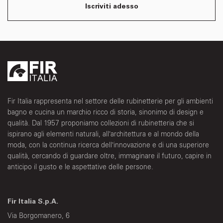
Iscriviti adesso
Fir Italia rappresenta nel settore delle rubinetterie per gli ambienti
bagno e cucina un marchio ricco di storia, sinonimo di design e
qualità. Dal 1957 proponiamo collezioni di rubinetteria che si
ispirano agli elementi naturali, all’architettura e al mondo della
moda, con la continua ricerca dell’innovazione e di una superiore
qualità, cercando di guardare oltre, immaginare il futuro, capire in
anticipo il gusto e le aspettative delle persone.
Fir Italia S.p.A.
Via Borgomanero, 6