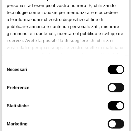
personali, ad esempio il vostro numero IP, utilizzando
tecnologie come i cookie per memorizzare e accedere
COGNOME *
alle informazioni sul vostro dispositivo al fine di
pubblicare annunci e contenuti personalizzati, misurare
gli annunci e i contenuti, ricercare il pubblico e sviluppare
i servizi. Avete la possibilità di scegliere chi utilizza i
vostri dati e per quali scopi. Le vostre scelte in materia di
CITTÀ *
privacy sono applicabili solo su questa proprietà digitale
in cui avete effettuato le vostre scelte. È possibile
Selezione
modificare o revocare il proprio consenso in qualsiasi
Necessari
del
momento dalla Dichiarazione sui cookie o facendo clic
consenso
PAESE *
sull'icona di attivazione della privacy.
Preferenze
Con il tuo consenso, vorremmo anche:
raccogliere informazioni sulla tua posizione
Statistiche
TELEFONO
geografica, con un'approssimazione di qualche
metro,
Marketing
Identificare il tuo dispositivo, scansionandolo