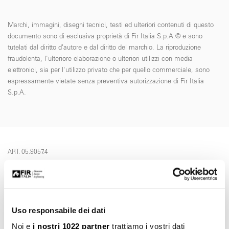
Marchi, immagini, disegni tecnici, testi ed ulteriori contenuti di questo
documento sono di esclusiva proprietà di Fir Italia S.p.A.© e sono
tutelati dal diritto d’autore e dal diritto del marchio. La riproduzione
fraudolenta, l'ulteriore elaborazione o ulteriori utilizzi con media
elettronici, sia per l'utilizzo privato che per quello commerciale, sono
espressamente vietate senza preventiva autorizzazione di Fir Italia
S.p.A.
ART. 05.9057.4
Richiedi informazioni
NOME *
Uso responsabile dei dati
Noi e
i nostri 1022 partner
trattiamo i vostri dati