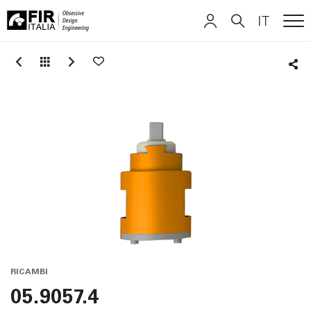
IT
ME
FIR
ITALIANO
ITALIANO
Italia
Sha
ENGLISH
ENGLISH
DEUTSCH
DEUTSCH
RICAMBI
05.9057.4