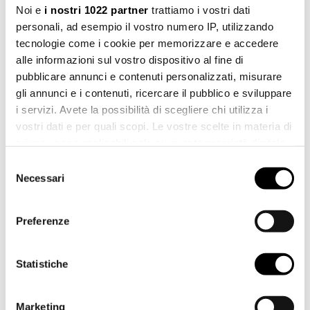
Noi e
i nostri 1022 partner
trattiamo i vostri dati
personali, ad esempio il vostro numero IP, utilizzando
tecnologie come i cookie per memorizzare e accedere
alle informazioni sul vostro dispositivo al fine di
COGNOME *
pubblicare annunci e contenuti personalizzati, misurare
gli annunci e i contenuti, ricercare il pubblico e sviluppare
i servizi. Avete la possibilità di scegliere chi utilizza i
vostri dati e per quali scopi. Le vostre scelte in materia di
privacy sono applicabili solo su questa proprietà digitale
CITTÀ *
in cui avete effettuato le vostre scelte. È possibile
Selezione
modificare o revocare il proprio consenso in qualsiasi
Necessari
del
momento dalla Dichiarazione sui cookie o facendo clic
consenso
sull'icona di attivazione della privacy.
PAESE *
Preferenze
Con il tuo consenso, vorremmo anche:
raccogliere informazioni sulla tua posizione
Statistiche
geografica, con un'approssimazione di qualche
TELEFONO
metro,
Marketing