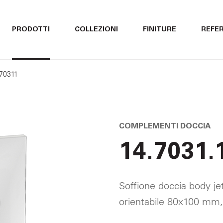
ITALIANO
ITALIANO
PRODOTTI
COLLEZIONI
FINITURE
REFE
ENGLISH
ENGLISH
470311
DEUTSCH
DEUTSCH
COMPLEMENTI DOCCIA
14.7031.
Soffione doccia body je
orientabile 80x100 mm,