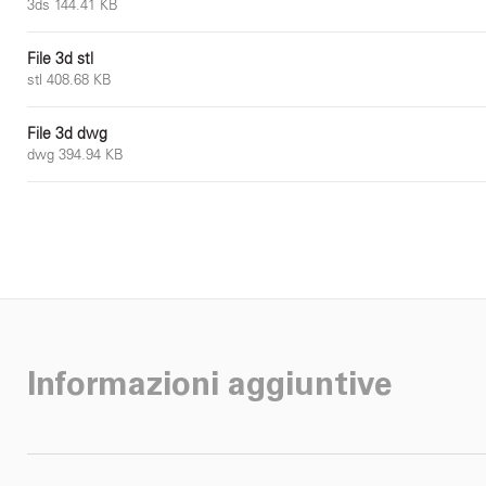
3ds 144.41 KB
File 3d stl
stl 408.68 KB
File 3d dwg
dwg 394.94 KB
Informazioni aggiuntive