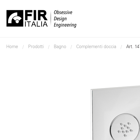
FIR
Italia
Home
Prodotti
Bagno
Complementi doccia
Art. 1