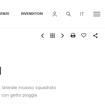
IT
RENZE
RIVENDITORI
MEN
Shar
1
t laterale incasso squadrato
 con getto pioggia.