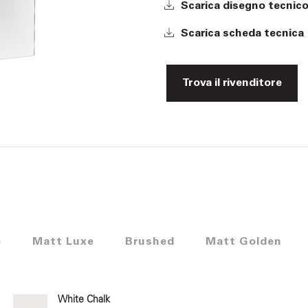
Scarica disegno tecnic
Scarica scheda tecnica
Trova il rivenditore
e
Matt Luxe
Brushed
Matt Golden
White Chalk