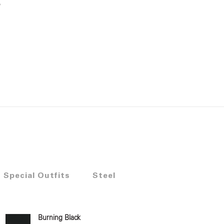
o
Special Outfits
Steel
Burning Black