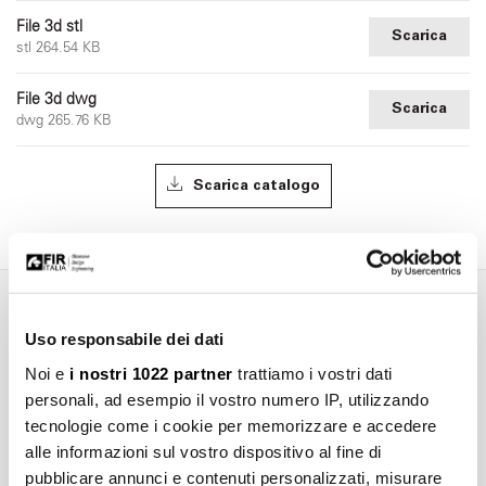
File 3d stl
Scarica
stl 264.54 KB
File 3d dwg
Scarica
dwg 265.76 KB
Scarica catalogo
Marchi, immagini, disegni tecnici, testi ed ulteriori contenuti di questo
Uso responsabile dei dati
documento sono di esclusiva proprietà di Fir Italia S.p.A.© e sono
Noi e
i nostri 1022 partner
trattiamo i vostri dati
tutelati dal diritto d’autore e dal diritto del marchio. La riproduzione
fraudolenta, l'ulteriore elaborazione o ulteriori utilizzi con media
personali, ad esempio il vostro numero IP, utilizzando
elettronici, sia per l'utilizzo privato che per quello commerciale, sono
tecnologie come i cookie per memorizzare e accedere
espressamente vietate senza preventiva autorizzazione di Fir Italia
alle informazioni sul vostro dispositivo al fine di
S.p.A.
pubblicare annunci e contenuti personalizzati, misurare