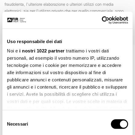
fraudolenta, l'ulteriore elaborazione o ulteriori utilizzi con media
elettronici, sia per l'utilizzo privato che per quello commerciale, sono
espressamente vietate senza preventiva autorizzazione di Fir Italia
S.p.A.
Uso responsabile dei dati
Noi e
i nostri 1022 partner
trattiamo i vostri dati
personali, ad esempio il vostro numero IP, utilizzando
ART. 84.0489.8
tecnologie come i cookie per memorizzare e accedere
Richiedi informazioni
alle informazioni sul vostro dispositivo al fine di
pubblicare annunci e contenuti personalizzati, misurare
gli annunci e i contenuti, ricercare il pubblico e sviluppare
NOME *
i servizi. Avete la possibilità di scegliere chi utilizza i
vostri dati e per quali scopi. Le vostre scelte in materia di
privacy sono applicabili solo su questa proprietà digitale
in cui avete effettuato le vostre scelte. È possibile
Selezione
modificare o revocare il proprio consenso in qualsiasi
COGNOME *
Necessari
del
momento dalla Dichiarazione sui cookie o facendo clic
consenso