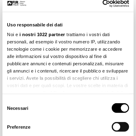
Informazioni aggiuntive
Uso responsabile dei dati
Pulizia
Noi e
i nostri 1022 partner
trattiamo i vostri dati
personali, ad esempio il vostro numero IP, utilizzando
Manutenzione
tecnologie come i cookie per memorizzare e accedere
alle informazioni sul vostro dispositivo al fine di
pubblicare annunci e contenuti personalizzati, misurare
Installazione
gli annunci e i contenuti, ricercare il pubblico e sviluppare
i servizi. Avete la possibilità di scegliere chi utilizza i
vostri dati e per quali scopi. Le vostre scelte in materia di
Marchi, immagini, disegni tecnici, testi ed ulteriori contenuti di questo
privacy sono applicabili solo su questa proprietà digitale
documento sono di esclusiva proprietà di Fir Italia S.p.A.© e sono
in cui avete effettuato le vostre scelte. È possibile
tutelati dal diritto d’autore e dal diritto del marchio. La riproduzione
Selezione
modificare o revocare il proprio consenso in qualsiasi
fraudolenta, l'ulteriore elaborazione o ulteriori utilizzi con media
Necessari
del
elettronici, sia per l'utilizzo privato che per quello commerciale, sono
momento dalla Dichiarazione sui cookie o facendo clic
consenso
espressamente vietate senza preventiva autorizzazione di Fir Italia
sull'icona di attivazione della privacy.
Preferenze
S.p.A.