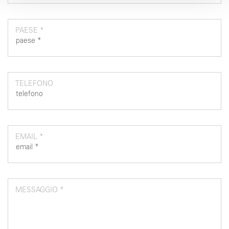
raccolto dal suo utilizzo dei loro servizi.
PAESE *
TELEFONO
EMAIL *
MESSAGGIO *