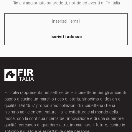
Rimani aggiornato su prodotti, notizie ed eventi di Fir Italia
Iscriviti adesso
Fir Italia rappresenta nel settore delle rubinetterie per gli ambienti
bagno e cucina un marchio ricco di storia, sinonimo di design e
qualità. Dal 1957 proponiamo collezioni di rubinetteria che si
ispirano agli elementi naturali, all’architettura e al mondo della
moda, con la continua ricerca dell’innovazione e di una superiore
qualità, cercando di guardare oltre, immaginare il futuro, capire in
anticipo il gusto e le aspettative delle persone.