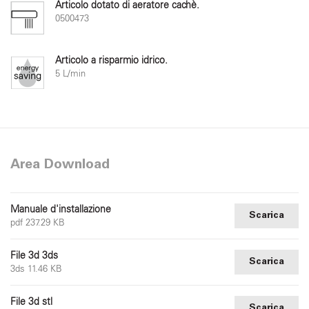
Articolo dotato di aeratore cachè.
0500473
Articolo a risparmio idrico.
5 L/min
Area Download
Manuale d'installazione
Scarica
pdf 237.29 KB
File 3d 3ds
Scarica
3ds 11.46 KB
File 3d stl
Scarica