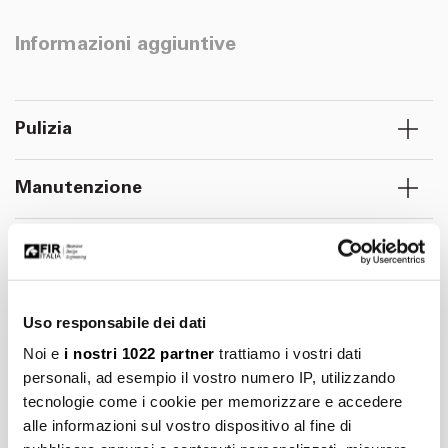
Informazioni aggiuntive
Pulizia
Manutenzione
Installazione
Marchi, immagini, disegni tecnici, testi ed ulteriori contenuti di questo
Uso responsabile dei dati
documento sono di esclusiva proprietà di Fir Italia S.p.A.© e sono
Noi e
i nostri 1022 partner
trattiamo i vostri dati
tutelati dal diritto d’autore e dal diritto del marchio. La riproduzione
personali, ad esempio il vostro numero IP, utilizzando
fraudolenta, l'ulteriore elaborazione o ulteriori utilizzi con media
tecnologie come i cookie per memorizzare e accedere
elettronici, sia per l'utilizzo privato che per quello commerciale, sono
alle informazioni sul vostro dispositivo al fine di
espressamente vietate senza preventiva autorizzazione di Fir Italia