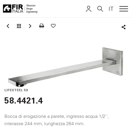
IT
ME
FIR
ITALIANO
ITALIANO
Italia
Sha
ENGLISH
ENGLISH
DEUTSCH
DEUTSCH
LIFESTEEL 59
58.4421.4
Bocca di erogazione a parete, ingresso acqua 1/2'',
interasse 244 mm, lunghezza 264 mm.