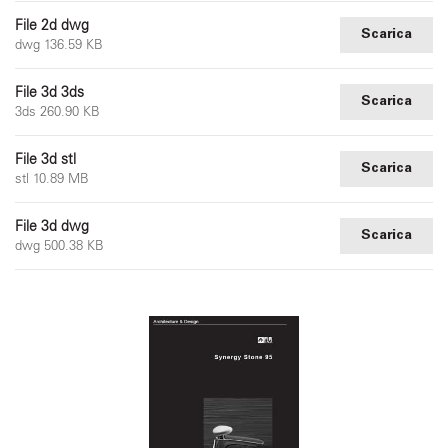
File 2d dwg
Scarica
dwg 136.59 KB
File 3d 3ds
Scarica
3ds 260.90 KB
File 3d stl
Scarica
stl 10.89 MB
File 3d dwg
Scarica
dwg 500.38 KB