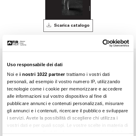
Scarica catalogo
Uso responsabile dei dati
Informazioni aggiuntive
Noi e
i nostri 1022 partner
trattiamo i vostri dati
personali, ad esempio il vostro numero IP, utilizzando
tecnologie come i cookie per memorizzare e accedere
Consigli
alle informazioni sul vostro dispositivo al fine di
pubblicare annunci e contenuti personalizzati, misurare
Pulizia
gli annunci e i contenuti, ricercare il pubblico e sviluppare
i servizi. Avete la possibilità di scegliere chi utilizza i
vostri dati e per quali scopi. Le vostre scelte in materia di
Manutenzione
privacy sono applicabili solo su questa proprietà digitale