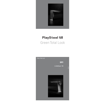
PlaySteel 58
Green Total Look