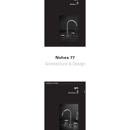
Nohea 77
Architecture & Design