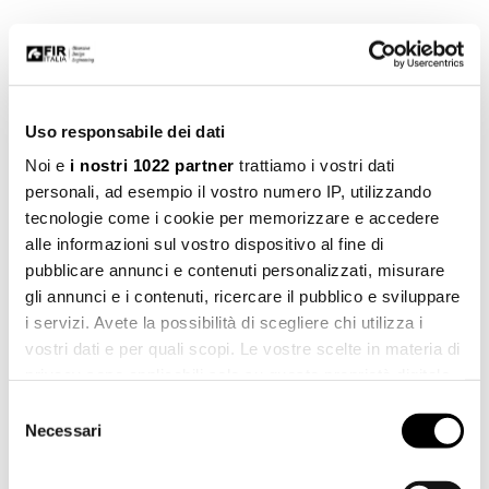
Uso responsabile dei dati
Noi e
i nostri 1022 partner
trattiamo i vostri dati
personali, ad esempio il vostro numero IP, utilizzando
tecnologie come i cookie per memorizzare e accedere
alle informazioni sul vostro dispositivo al fine di
pubblicare annunci e contenuti personalizzati, misurare
gli annunci e i contenuti, ricercare il pubblico e sviluppare
Daily Cube 45
i servizi. Avete la possibilità di scegliere chi utilizza i
Easy Design
vostri dati e per quali scopi. Le vostre scelte in materia di
privacy sono applicabili solo su questa proprietà digitale
in cui avete effettuato le vostre scelte. È possibile
Selezione
modificare o revocare il proprio consenso in qualsiasi
Necessari
del
momento dalla Dichiarazione sui cookie o facendo clic
consenso
sull'icona di attivazione della privacy.