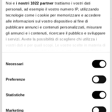
Noi e
i nostri 1022 partner
trattiamo i vostri dati
personali, ad esempio il vostro numero IP, utilizzando
tecnologie come i cookie per memorizzare e accedere
alle informazioni sul vostro dispositivo al fine di
pubblicare annunci e contenuti personalizzati, misurare
Download Area
gli annunci e i contenuti, ricercare il pubblico e sviluppare
i servizi. Avete la possibilità di scegliere chi utilizza i
vostri dati e per quali scopi. Le vostre scelte in materia di
Installation manual
Download
privacy sono applicabili solo su questa proprietà digitale
pdf 2.15 MB
in cui avete effettuato le vostre scelte. È possibile
Selezione
modificare o revocare il proprio consenso in qualsiasi
Necessari
del
momento dalla Dichiarazione sui cookie o facendo clic
consenso
sull'icona di attivazione della privacy.
Preferenze
Con il tuo consenso, vorremmo anche:
raccogliere informazioni sulla tua posizione
Statistiche
geografica, con un'approssimazione di qualche
metro,
Marketing